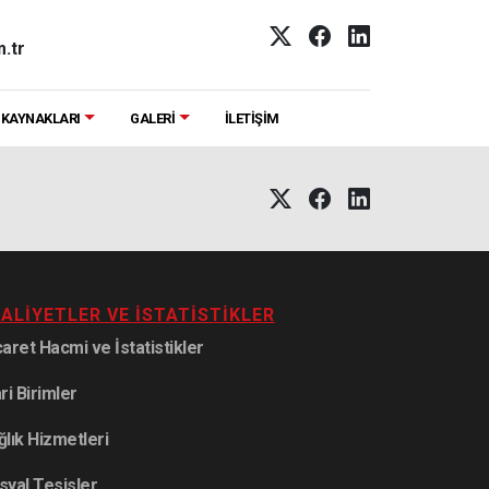
.tr
 KAYNAKLARI
GALERİ
İLETİŞİM
ALIYETLER VE İSTATISTIKLER
caret Hacmi ve İstatistikler
ri Birimler
ğlık Hizmetleri
syal Tesisler