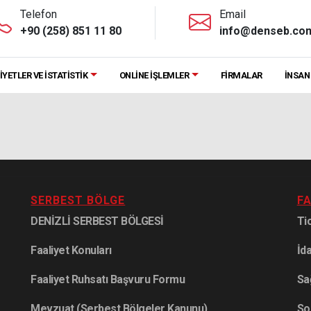
Telefon
Email
+90 (258) 851 11 80
info@denseb.com
İYETLER VE İSTATİSTİK
ONLİNE İŞLEMLER
FİRMALAR
İNSAN
SERBEST BÖLGE
FA
DENİZLİ SERBEST BÖLGESİ
Ti
Faaliyet Konuları
İda
Faaliyet Ruhsatı Başvuru Formu
Sa
Mevzuat (Serbest Bölgeler Kanunu)
So