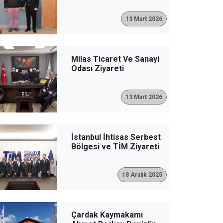
13 Mart 2026
Milas Ticaret Ve Sanayi
Odası Ziyareti
13 Mart 2026
İstanbul İhtisas Serbest
Bölgesi ve TİM Ziyareti
18 Aralık 2025
Çardak Kaymakamı