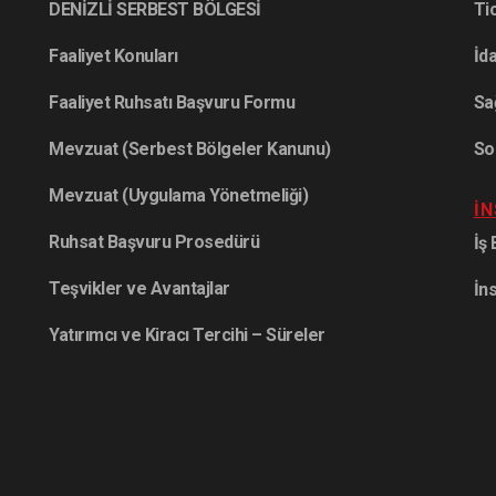
DENİZLİ SERBEST BÖLGESİ
Ti
Faaliyet Konuları
İda
Faaliyet Ruhsatı Başvuru Formu
Sa
Mevzuat (Serbest Bölgeler Kanunu)
So
Mevzuat (Uygulama Yönetmeliği)
İ
Ruhsat Başvuru Prosedürü
İş
Teşvikler ve Avantajlar
İn
Yatırımcı ve Kiracı Tercihi – Süreler