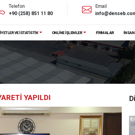
Telefon
Email
+90 (258) 851 11 80
info@denseb.com
İYETLER VE İSTATİSTİK
ONLİNE İŞLEMLER
FİRMALAR
İNSAN
YARETI YAPILDI
D