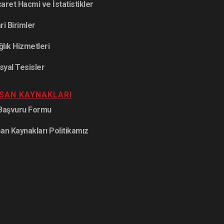
caret Hacmi ve İstatistikler
ri Birimler
ğlık Hizmetleri
syal Tesisler
NSAN KAYNAKLARI
 Başvuru Formu
san Kaynakları Politikamız